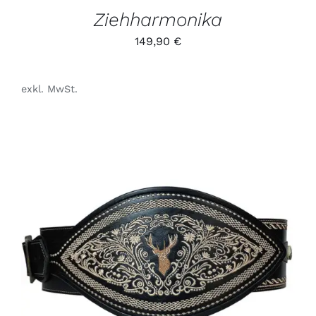
GEWÄHLT
Ziehharmonika
WERDEN
149,90
€
exkl. MwSt.
DIESES
/
PRODUKT
DETAILS
WEIST
MEHRERE
VARIANTEN