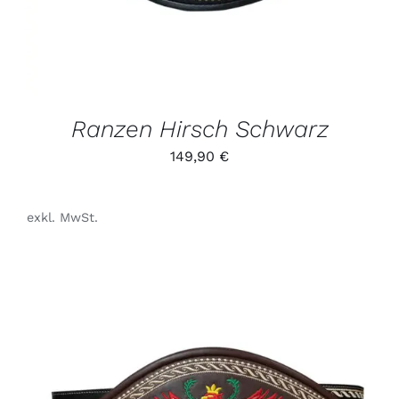
AUF.
DIE
OPTIONEN
KÖNNEN
AUF
DER
PRODUKTSEITE
GEWÄHLT
Ranzen Hirsch Schwarz
WERDEN
149,90
€
exkl. MwSt.