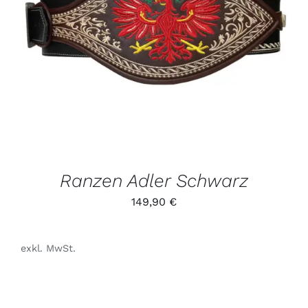
DIESES
/
PRODUKT
DETAILS
WEIST
MEHRERE
VARIANTEN
AUF.
DIE
OPTIONEN
KÖNNEN
AUF
DER
PRODUKTSEITE
GEWÄHLT
Ranzen Adler Schwarz
WERDEN
149,90
€
exkl. MwSt.