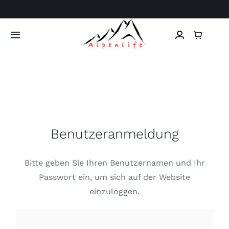
Skip
to
content
Toggle
Navigation
Home
Herren Trachten
Damen Trachten
Benutzeranmeldung
Kinder Trachten
Bitte geben Sie Ihren Benutzernamen und Ihr
Passwort ein, um sich auf der Website
Ledertaschen
einzuloggen.
Tierfell