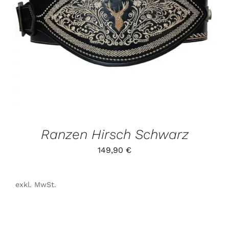
DIESES
/
PRODUKT
DETAILS
WEIST
MEHRERE
VARIANTEN
AUF.
DIE
OPTIONEN
KÖNNEN
AUF
DER
PRODUKTSEITE
GEWÄHLT
Ranzen Hirsch Schwarz
WERDEN
149,90
€
exkl. MwSt.