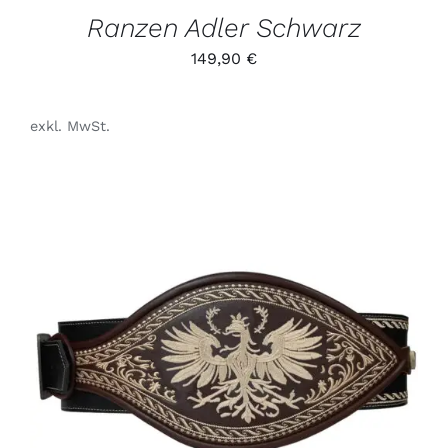
GEWÄHLT
Ranzen Adler Schwarz
WERDEN
149,90
€
exkl. MwSt.
DIESES
/
PRODUKT
DETAILS
WEIST
MEHRERE
VARIANTEN