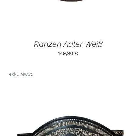
AUF.
DIE
OPTIONEN
KÖNNEN
AUF
DER
PRODUKTSEITE
GEWÄHLT
Ranzen Adler Weiß
WERDEN
149,90
€
exkl. MwSt.