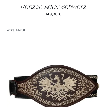
GEWÄHLT
Ranzen Adler Schwarz
WERDEN
149,90
€
exkl. MwSt.
DIESES
/
PRODUKT
DETAILS
WEIST
MEHRERE
VARIANTEN