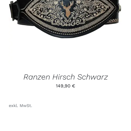
DIESES
/
PRODUKT
DETAILS
WEIST
MEHRERE
VARIANTEN
AUF.
DIE
OPTIONEN
KÖNNEN
AUF
DER
PRODUKTSEITE
GEWÄHLT
Ranzen Hirsch Schwarz
WERDEN
149,90
€
exkl. MwSt.