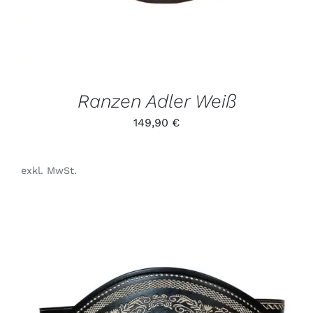
AUF.
DIE
OPTIONEN
KÖNNEN
AUF
DER
PRODUKTSEITE
GEWÄHLT
Ranzen Adler Weiß
WERDEN
149,90
€
exkl. MwSt.