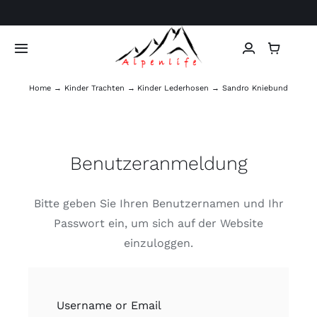
Skip
to
content
Toggle
Navigation
Home
Kinder Trachten
Kinder Lederhosen
Sandro Kniebund
Home
Herren Trachten
Benutzeranmeldung
Damen Trachten
Bitte geben Sie Ihren Benutzernamen und Ihr
Kinder Trachten
Passwort ein, um sich auf der Website
einzuloggen.
Ledertaschen
Tierfell