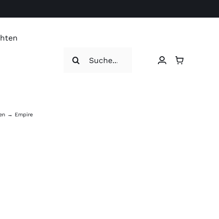
chten
Search
for:
en
Empire