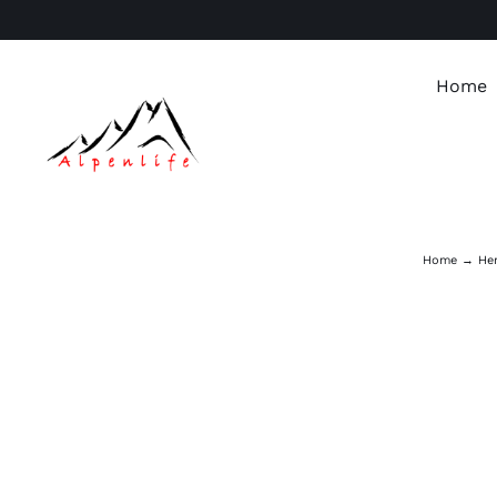
Skip
to
content
Home
Home
Her