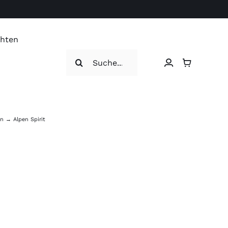
chten
Search
for:
en
Alpen Spirit