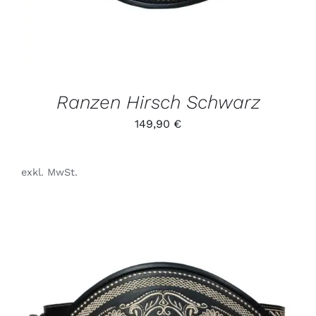
AUF.
DIE
OPTIONEN
KÖNNEN
AUF
DER
PRODUKTSEITE
GEWÄHLT
Ranzen Hirsch Schwarz
WERDEN
149,90
€
exkl. MwSt.