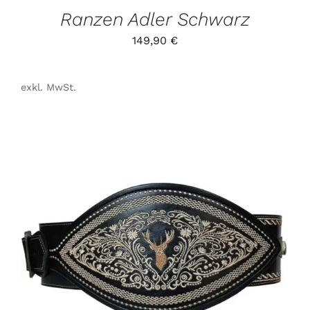
GEWÄHLT
Ranzen Adler Schwarz
WERDEN
149,90
€
exkl. MwSt.
DIESES
/
PRODUKT
DETAILS
WEIST
MEHRERE
VARIANTEN