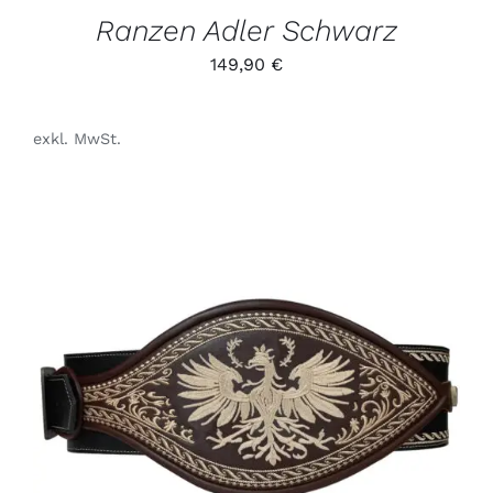
GEWÄHLT
Ranzen Adler Schwarz
WERDEN
149,90
€
exkl. MwSt.
DIESES
/
PRODUKT
DETAILS
WEIST
MEHRERE
VARIANTEN