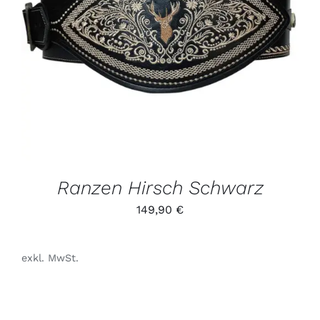
DIESES
/
PRODUKT
DETAILS
WEIST
MEHRERE
VARIANTEN
AUF.
DIE
OPTIONEN
KÖNNEN
AUF
DER
PRODUKTSEITE
GEWÄHLT
Ranzen Hirsch Schwarz
WERDEN
149,90
€
exkl. MwSt.