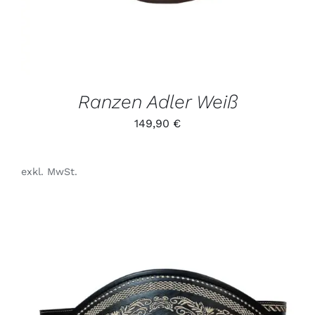
AUF.
DIE
OPTIONEN
KÖNNEN
AUF
DER
PRODUKTSEITE
GEWÄHLT
Ranzen Adler Weiß
WERDEN
149,90
€
exkl. MwSt.