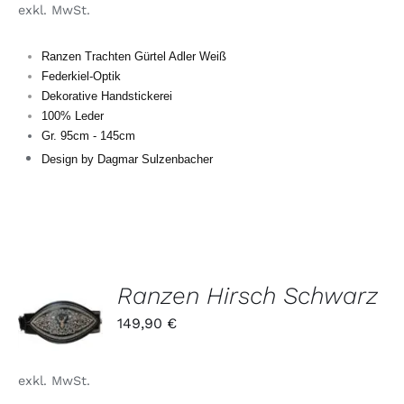
exkl. MwSt.
VARIANTEN
AUF.
DIE
Ranzen Trachten Gürtel Adler Weiß
OPTIONEN
Federkiel-Optik
KÖNNEN
Dekorative Handstickerei
AUF
DER
100% Leder
PRODUKTSEITE
Gr. 95cm - 145cm
GEWÄHLT
Design by Dagmar Sulzenbacher
WERDEN
Ranzen Hirsch Schwarz
DIESES
/
149,90
€
PRODUKT
DETAILS
WEIST
MEHRERE
exkl. MwSt.
VARIANTEN
AUF.