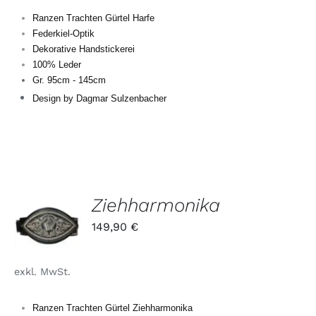
DIE
Ranzen Trachten Gürtel Harfe
OPTIONEN
Federkiel-Optik
KÖNNEN
Dekorative Handstickerei
AUF
DER
100% Leder
PRODUKTSEITE
Gr. 95cm - 145cm
GEWÄHLT
Design by Dagmar Sulzenbacher
WERDEN
Ziehharmonika
DIESES
/
149,90
€
PRODUKT
DETAILS
WEIST
MEHRERE
exkl. MwSt.
VARIANTEN
AUF.
DIE
Ranzen Trachten Gürtel Ziehharmonika
OPTIONEN