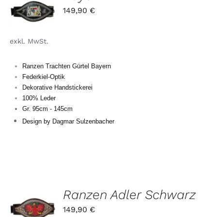
DIESES
/
149,90
€
PRODUKT
DETAILS
Kontakt
WEIST
MEHRERE
exkl. MwSt.
VARIANTEN
AUF.
DIE
Ranzen Trachten Gürtel Bayern
OPTIONEN
Federkiel-Optik
KÖNNEN
Dekorative Handstickerei
AUF
DER
100% Leder
PRODUKTSEITE
Gr. 95cm - 145cm
GEWÄHLT
Design by Dagmar Sulzenbacher
WERDEN
Ranzen Adler Schwarz
DIESES
/
149,90
€
PRODUKT
DETAILS