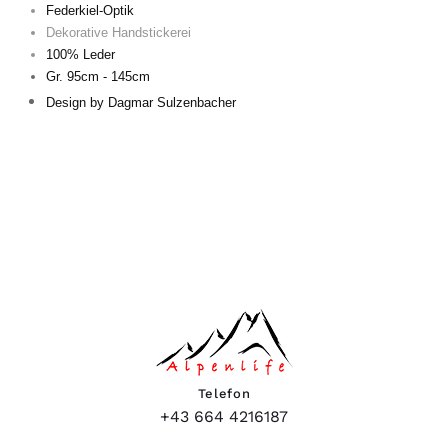
Federkiel-Optik
KÖNNEN
Dekorative Handstickerei
AUF
DER
100% Leder
PRODUKTSEITE
Gr. 95cm - 145cm
GEWÄHLT
Design by Dagmar Sulzenbacher
WERDEN
Telefon
+43 664 4216187