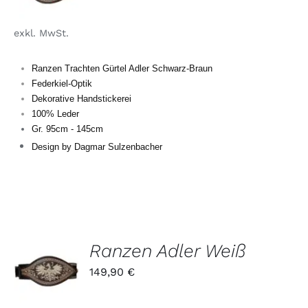
WEIST
MEHRERE
exkl. MwSt.
VARIANTEN
AUF.
DIE
Ranzen Trachten Gürtel Adler Schwarz-Braun
OPTIONEN
Federkiel-Optik
KÖNNEN
Dekorative Handstickerei
AUF
DER
100% Leder
PRODUKTSEITE
Gr. 95cm - 145cm
GEWÄHLT
Design by Dagmar Sulzenbacher
WERDEN
Ranzen Adler Weiß
DIESES
/
149,90
€
PRODUKT
DETAILS
WEIST
MEHRERE