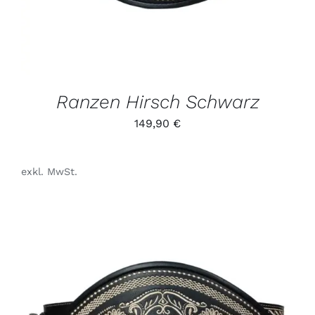
AUF.
DIE
OPTIONEN
KÖNNEN
AUF
DER
PRODUKTSEITE
GEWÄHLT
Ranzen Hirsch Schwarz
WERDEN
149,90
€
exkl. MwSt.