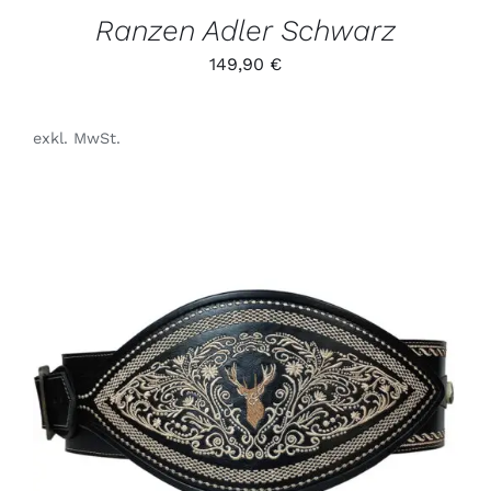
GEWÄHLT
Ranzen Adler Schwarz
WERDEN
149,90
€
exkl. MwSt.
DIESES
/
PRODUKT
DETAILS
WEIST
MEHRERE
VARIANTEN